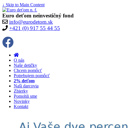
↓ Skip to Main Content
Euro deťom neinvestičný fond
info@eurodetom.sk
+421 (0) 917 55 44 55
O nás
Naše detičky
Chcem pomôcť
Potrebujem pomôcť
2% deťom
Naši darcovia
Zbierky
Pomohli sme
Novinky
Kontakt