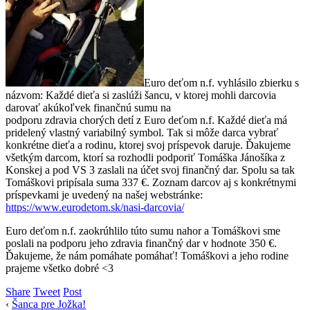
Euro deťom n.f. vyhlásilo zbierku s
názvom: Každé dieťa si zaslúži šancu, v ktorej mohli darcovia
darovať akúkoľvek finančnú sumu na
podporu zdravia chorých detí z Euro deťom n.f. Každé dieťa má
pridelený vlastný variabilný symbol. Tak si môže darca vybrať
konkrétne dieťa a rodinu, ktorej svoj príspevok daruje. Ďakujeme
všetkým darcom, ktorí sa rozhodli podporiť Tomáška Jánošíka z
Konskej a pod VS 3 zaslali na účet svoj finančný dar. Spolu sa tak
Tomáškovi pripísala suma 337 €. Zoznam darcov aj s konkrétnymi
príspevkami je uvedený na našej webstránke:
https://www.eurodetom.sk/nasi-darcovia/
Euro deťom n.f. zaokrúhlilo túto sumu nahor a Tomáškovi sme
poslali na podporu jeho zdravia finančný dar v hodnote 350 €.
Ďakujeme, že nám pomáhate pomáhať! Tomáškovi a jeho rodine
prajeme všetko dobré <3
Share
Tweet
Post
‹
Šanca pre Jožka!