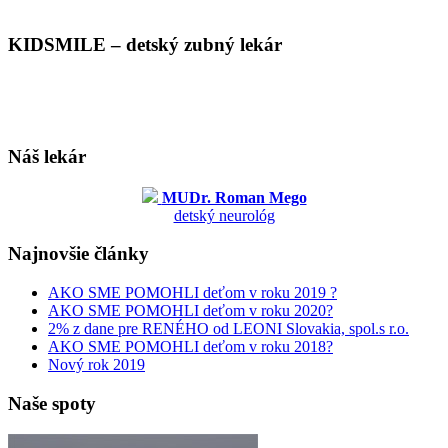
KIDSMILE – detský zubný lekár
Náš lekár
MUDr. Roman Mego
detský neurológ
Najnovšie články
AKO SME POMOHLI deťom v roku 2019 ?
AKO SME POMOHLI deťom v roku 2020?
2% z dane pre RENÉHO od LEONI Slovakia, spol.s r.o.
AKO SME POMOHLI deťom v roku 2018?
Nový rok 2019
Naše spoty