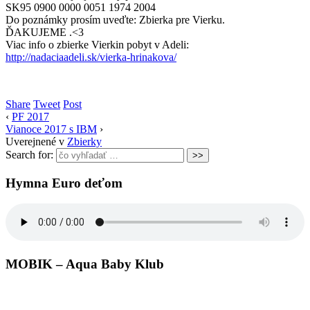
SK95 0900 0000 0051 1974 2004
Do poznámky prosím uveďte: Zbierka pre Vierku.
ĎAKUJEME .<3
Viac info o zbierke Vierkin pobyt v Adeli:
http://nadaciaadeli.sk/vierka-hrinakova/
Share
Tweet
Post
‹
PF 2017
Vianoce 2017 s IBM
›
Uverejnené v
Zbierky
Search for:
Hymna Euro deťom
MOBIK – Aqua Baby Klub