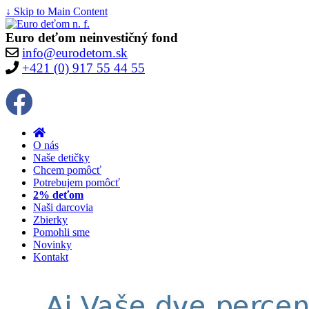
↓ Skip to Main Content
Euro deťom neinvestičný fond
info@eurodetom.sk
+421 (0) 917 55 44 55
O nás
Naše detičky
Chcem pomôcť
Potrebujem pomôcť
2% deťom
Naši darcovia
Zbierky
Pomohli sme
Novinky
Kontakt