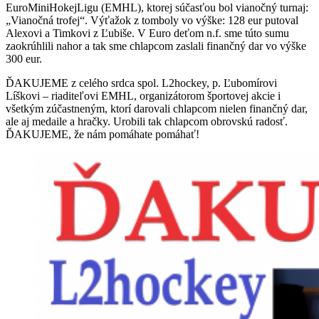
EuroMiniHokejLigu (EMHL), ktorej súčasťou bol vianočný turnaj:
„Vianočná trofej“. Výťažok z tomboly vo výške: 128 eur putoval
Alexovi a Timkovi z Ľubiše. V Euro deťom n.f. sme túto sumu
zaokrúhlili nahor a tak sme chlapcom zaslali finančný dar vo výške
300 eur.
ĎAKUJEME z celého srdca spol. L2hockey, p. Ľubomírovi
Líškovi – riaditeľovi EMHL, organizátorom športovej akcie i
všetkým zúčastneným, ktorí darovali chlapcom nielen finančný dar,
ale aj medaile a hračky. Urobili tak chlapcom obrovskú radosť.
ĎAKUJEME, že nám pomáhate pomáhať!