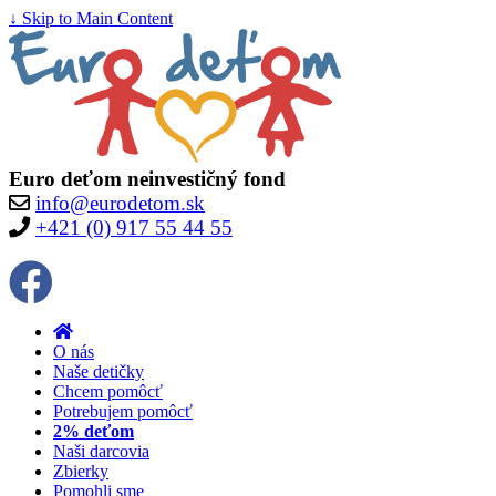
↓ Skip to Main Content
Euro deťom neinvestičný fond
info@eurodetom.sk
+421 (0) 917 55 44 55
O nás
Naše detičky
Chcem pomôcť
Potrebujem pomôcť
2% deťom
Naši darcovia
Zbierky
Pomohli sme