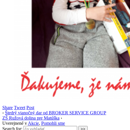
Share
Tweet
Post
‹
Štedrý vianočný dar od BROKER SERVICE GROUP
ZŠ Ružová dolina pre Matúška
›
Uverejnené v
Akcie
,
Pomohli sme
Search for: