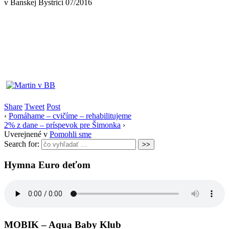
v Banskej Bystrici 07/2016
Share
Tweet
Post
‹
Pomáhame – cvičíme – rehabilitujeme
2% z dane – príspevok pre Šimonka
›
Uverejnené v
Pomohli sme
Search for:
Hymna Euro deťom
MOBIK – Aqua Baby Klub