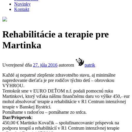
Novinky
Kontakt
Rehabilitácie a terapie pre
Martinka
Uverejnené dňa
27. júla 2016
autorom
patrik
Každé aj nepatrné zlepšenie zdravotného stavu, aj minimálne
napredovanie dieťaťa je pre rodičov týchto detí – obrovskou
VÝHROU.
Tentokrát sme v EURO DEŤOM n.f. podali pomocnú ruku
Martinkovi, ktorý vďaka nášmu finančnému daru vo výške 450,- eur
mohol absolvovať terapie a rehabilitácie v R1 Centrum intenzívnej
terapie v Banskej Bystrici.
Pomáhame s radosťou – pomáhame zo srdca.
Dar/Príspevok
:
450,00 € Martinko Kovačik – spolufinancovanie/ príspevok na
podporu terapií a rehabilitácií v R1 Centrum intenzívnej terapie