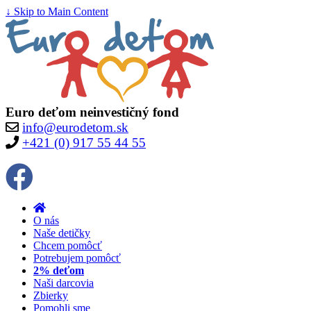
↓ Skip to Main Content
Euro deťom neinvestičný fond
info@eurodetom.sk
+421 (0) 917 55 44 55
O nás
Naše detičky
Chcem pomôcť
Potrebujem pomôcť
2% deťom
Naši darcovia
Zbierky
Pomohli sme