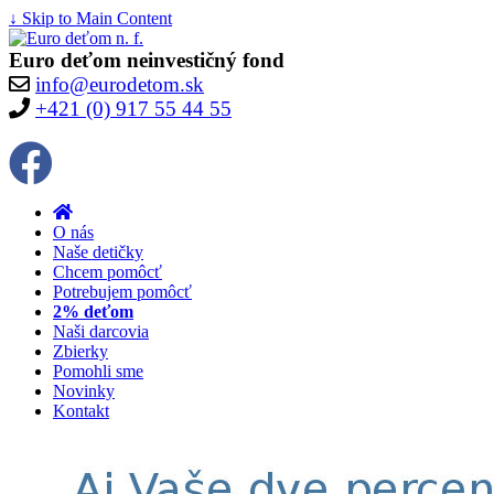
↓ Skip to Main Content
Euro deťom neinvestičný fond
info@eurodetom.sk
+421 (0) 917 55 44 55
O nás
Naše detičky
Chcem pomôcť
Potrebujem pomôcť
2% deťom
Naši darcovia
Zbierky
Pomohli sme
Novinky
Kontakt