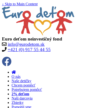
↓ Skip to Main Content
Euro deťom neinvestičný fond
info@eurodetom.sk
+421 (0) 917 55 44 55
O nás
Naše detičky
Chcem pomôcť
Potrebujem pomôcť
2% deťom
Naši darcovia
Zbierky
Pomohli sme