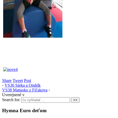
Share
Tweet
Post
‹
VS36 Sárka a Ondrík
VS38 Matiasko z Fiľakova
›
Uverejnené v
Search for:
Hymna Euro deťom