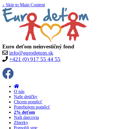
↓ Skip to Main Content
Euro deťom neinvestičný fond
info@eurodetom.sk
+421 (0) 917 55 44 55
O nás
Naše detičky
Chcem pomôcť
Potrebujem pomôcť
2% deťom
Naši darcovia
Zbierky
Pomohli sme