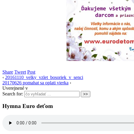
Share
Tweet
Post
‹
20161110_velky_vzlet_bosoriek_v_senci
20170626 pomahat sa oplati vierka
›
Uverejnené v
Search for:
Hymna Euro deťom