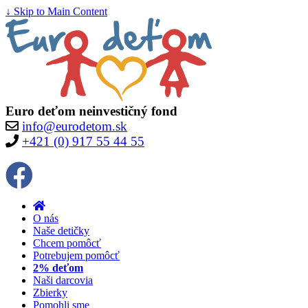
↓ Skip to Main Content
Euro deťom neinvestičný fond
info@eurodetom.sk
+421 (0) 917 55 44 55
O nás
Naše detičky
Chcem pomôcť
Potrebujem pomôcť
2% deťom
Naši darcovia
Zbierky
Pomohli sme