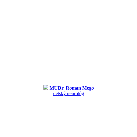
MUDr. Roman Mego
detský neurológ